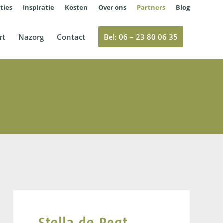
ties
Inspiratie
Kosten
Over ons
Partners
Blog
rt
Nazorg
Contact
Bel: 06 – 23 80 06 35
Stella de Regt